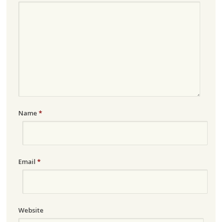
Name
*
Email
*
Website