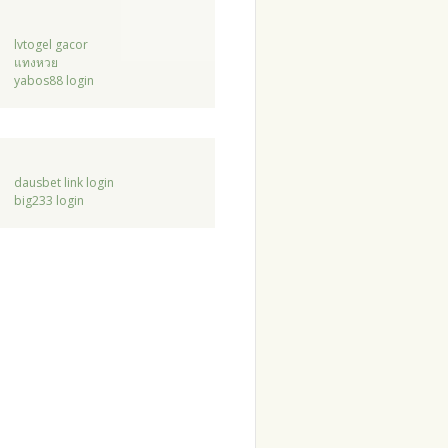
lvtogel gacor
แทงหวย
yabos88 login
dausbet link login
big233 login