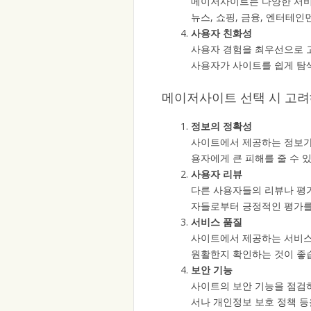
메이저사이트는 다양한 서비
뉴스, 쇼핑, 금융, 엔터테
사용자 친화성
사용자 경험을 최우선으로 
사용자가 사이트를 쉽게 탐색
메이저사이트 선택 시 고려
정보의 정확성
사이트에서 제공하는 정보가
용자에게 큰 피해를 줄 수 
사용자 리뷰
다른 사용자들의 리뷰나 평가
자들로부터 긍정적인 평가를
서비스 품질
사이트에서 제공하는 서비스
원활한지 확인하는 것이 좋
보안 기능
사이트의 보안 기능을 점검하
서나 개인정보 보호 정책 등