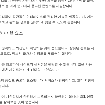
스를 제공하여 사용자의 다양한 요구를 충족시킵니다. 예를 들어,
인먼트 등 여러 분야에서 풍부한 콘텐츠를 제공합니다.
고려하여 직관적인 인터페이스와 편리한 기능을 제공합니다. 이는
하고 원하는 정보를 신속하게 찾을 수 있도록 돕습니다.
해야 할 요소
 정확하고 최신인지 확인하는 것이 중요합니다. 잘못된 정보는 사
있으므로, 정보의 출처와 신뢰도를 체크해야 합니다.
를 참고하여 사이트의 신뢰성을 판단할 수 있습니다. 많은 사용
 받은 사이트는 대개 신뢰할 수 있습니다.
의 품질도 중요한 요소입니다. 서비스가 안정적이고, 고객 지원이
습니다.
여 개인정보가 안전하게 보호되는지 확인해야 합니다. SSL 인증
을 살펴보는 것이 좋습니다.