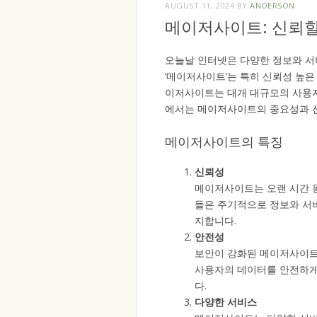
AUGUST 11, 2024
BY
ANDERSON
메이저사이트: 신뢰할
오늘날 인터넷은 다양한 정보와 서
‘메이저사이트’는 특히 신뢰성 높은
이저사이트는 대개 대규모의 사용자
에서는 메이저사이트의 중요성과 선
메이저사이트의 특징
신뢰성
메이저사이트는 오랜 시간 
들은 주기적으로 정보와 서
지합니다.
안전성
보안이 강화된 메이저사이트
사용자의 데이터를 안전하게
다.
다양한 서비스