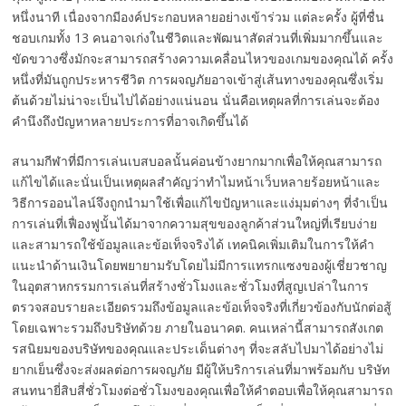
หนึ่งนาที เนื่องจากมีองค์ประกอบหลายอย่างเข้าร่วม แต่ละครั้ง ผู้ที่ชื่น
ชอบเกมทั้ง 13 คนอาจเก่งในชีวิตและพัฒนาสัดส่วนที่เพิ่มมากขึ้นและ
ขัดขวางซึ่งมักจะสามารถสร้างความเคลื่อนไหวของเกมของคุณได้ ครั้ง
หนึ่งที่มันถูกประหารชีวิต การผจญภัยอาจเข้าสู่เส้นทางของคุณซึ่งเริ่ม
ต้นด้วยไม่น่าจะเป็นไปได้อย่างแน่นอน นั่นคือเหตุผลที่การเล่นจะต้อง
คำนึงถึงปัญหาหลายประการที่อาจเกิดขึ้นได้
สนามกีฬาที่มีการเล่นเบสบอลนั้นค่อนข้างยากมากเพื่อให้คุณสามารถ
แก้ไขได้และนั่นเป็นเหตุผลสำคัญว่าทำไมหน้าเว็บหลายร้อยหน้าและ
วิธีการออนไลน์จึงถูกนำมาใช้เพื่อแก้ไขปัญหาและแง่มุมต่างๆ ที่จำเป็น
การเล่นที่เฟื่องฟูนั้นได้มาจากความสุขของลูกค้าส่วนใหญ่ที่เรียบง่าย
และสามารถใช้ข้อมูลและข้อเท็จจริงได้ เทคนิคเพิ่มเติมในการให้คำ
แนะนำด้านเงินโดยพยายามรับโดยไม่มีการแทรกแซงของผู้เชี่ยวชาญ
ในอุตสาหกรรมการเล่นที่สร้างชั่วโมงและชั่วโมงที่สูญเปล่าในการ
ตรวจสอบรายละเอียดรวมถึงข้อมูลและข้อเท็จจริงที่เกี่ยวข้องกับนักต่อสู้
โดยเฉพาะรวมถึงบริษัทด้วย ภายในอนาคต. คนเหล่านี้สามารถสังเกต
รสนิยมของบริษัทของคุณและประเด็นต่างๆ ที่จะสลับไปมาได้อย่างไม่
ยากเย็นซึ่งจะส่งผลต่อการผจญภัย มีผู้ให้บริการเล่นที่มาพร้อมกับ บริษัท
สนทนายี่สิบสี่ชั่วโมงต่อชั่วโมงของคุณเพื่อให้คำตอบเพื่อให้คุณสามารถ