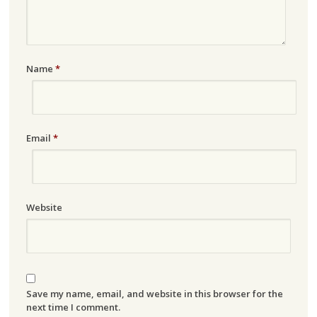
Name
*
Email
*
Website
Save my name, email, and website in this browser for the
next time I comment.