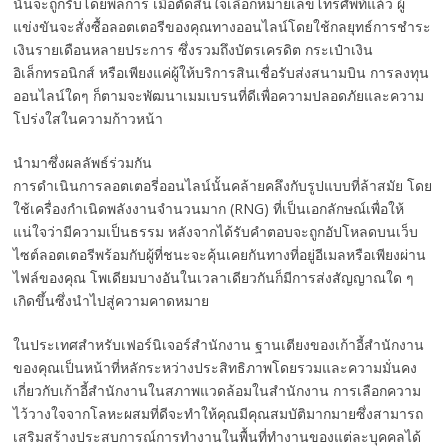
นั้นจะถูกรับโดยพลการ เมื่อตัดสินใจเลือกหมายเลขโทรศัพท์แล้ว ผู้
แข่งขันจะสั่งซื้อลอตเตอรีของคุณทางออนไลน์โดยใช้กลยุทธ์การชำระ
เงินรายเดือนหลายประการ ซึ่งรวมถึงบัตรเครดิต กระเป๋าเงิน
อิเล็กทรอนิกส์ หรือเพียงแค่ผู้ให้บริการสินเชื่อรับส่งสนามบิน การลงทุน
ออนไลน์ใดๆ ก็ตามจะพัฒนาเมมเบรนที่ดีเพื่อความปลอดภัยและความ
โปร่งใสในความก้าวหน้า
นำมาซึ่งผลลัพธ์ร่วมกัน
การดำเนินการลอตเตอรี่ออนไลน์นั้นคล้ายคลึงกับรูปแบบที่ล้าสมัย โดย
ใช้เครื่องกำเนิดพลังงานจำนวนมาก (RNG) ที่เป็นเอกลักษณ์เพื่อให้
แน่ใจว่ามีความเป็นธรรม หลังจากได้รับคำตอบจะถูกอัปโหลดบนเว็บ
ไซต์ลอตเตอรีพร้อมกับผู้ที่ชนะจะคุ้นเคยกันทางที่อยู่อีเมลหรือเพียงผ่าน
ไฟล์ของคุณ โพเดียมบางอันในเวลาเดียวกันก็มีการส่งสัญญาณใด ๆ
เกิดขึ้นซึ่งนำไปสู่ความคาดหมาย
ในประเทศสำหรับเฟอร์นิเจอร์สำนักงาน ฐานเตียงของเก้าอี้สำนักงาน
ของคุณเป็นหน้าที่หลักระหว่างประสิทธิภาพโดยรวมและความมั่นคง
เกี่ยวกับเก้าอี้สำนักงานในสภาพแวดล้อมในสำนักงาน การเลือกความ
ไว้วางใจจากโลหะผสมที่ดีจะทำให้คุณมีคุณสมบัติมากมายซึ่งสามารถ
เสริมสร้างประสบการณ์การทำงานในพื้นที่ทำงานของแต่ละบุคคลได้