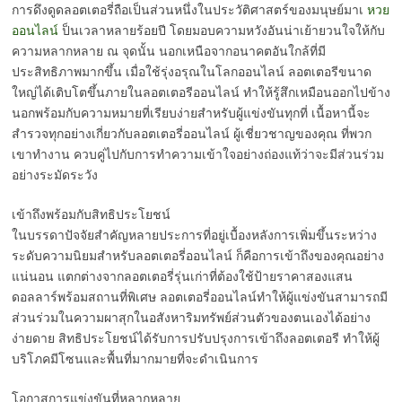
การดึงดูดลอตเตอรี่ถือเป็นส่วนหนึ่งในประวัติศาสตร์ของมนุษย์มาเ
หวย
ออนไลน์
ป็นเวลาหลายร้อยปี โดยมอบความหวังอันน่าเย้ายวนใจให้กับ
ความหลากหลาย ณ จุดนั้น นอกเหนือจากอนาคตอันใกล้ที่มี
ประสิทธิภาพมากขึ้น เมื่อใช้รุ่งอรุณในโลกออนไลน์ ลอตเตอรีขนาด
ใหญ่ได้เติบโตขึ้นภายในลอตเตอรีออนไลน์ ทำให้รู้สึกเหมือนออกไปข้าง
นอกพร้อมกับความหมายที่เรียบง่ายสำหรับผู้แข่งขันทุกที่ เนื้อหานี้จะ
สำรวจทุกอย่างเกี่ยวกับลอตเตอรี่ออนไลน์ ผู้เชี่ยวชาญของคุณ ที่พวก
เขาทำงาน ควบคู่ไปกับการทำความเข้าใจอย่างถ่องแท้ว่าจะมีส่วนร่วม
อย่างระมัดระวัง
เข้าถึงพร้อมกับสิทธิประโยชน์
ในบรรดาปัจจัยสำคัญหลายประการที่อยู่เบื้องหลังการเพิ่มขึ้นระหว่าง
ระดับความนิยมสำหรับลอตเตอรี่ออนไลน์ ก็คือการเข้าถึงของคุณอย่าง
แน่นอน แตกต่างจากลอตเตอรี่รุ่นเก่าที่ต้องใช้ป้ายราคาสองแสน
ดอลลาร์พร้อมสถานที่พิเศษ ลอตเตอรี่ออนไลน์ทำให้ผู้แข่งขันสามารถมี
ส่วนร่วมในความผาสุกในอสังหาริมทรัพย์ส่วนตัวของตนเองได้อย่าง
ง่ายดาย สิทธิประโยชน์ได้รับการปรับปรุงการเข้าถึงลอตเตอรี ทำให้ผู้
บริโภคมีโซนและพื้นที่มากมายที่จะดำเนินการ
โอกาสการแข่งขันที่หลากหลาย