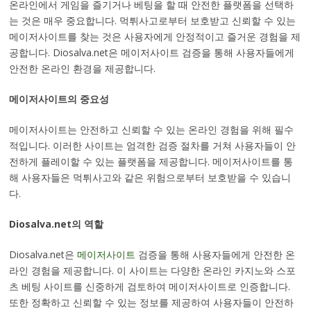
온라인에서 게임을 즐기거나 베팅을 할 때 안전한 플랫폼을 선택하
는 것은 매우 중요합니다. 먹튀사고로부터 보호받고 신뢰할 수 있는
메이저사이트를 찾는 것은 사용자에게 안정적이고 즐거운 경험을 제
공합니다. Diosalva.net은 메이저사이트 검증을 통해 사용자들에게
안전한 온라인 환경을 제공합니다.
메이저사이트의
중요성
메이저사이트는 안전하고 신뢰할 수 있는 온라인 경험을 위해 필수
적입니다. 이러한 사이트는 엄격한 검증 절차를 거쳐 사용자들이 안
전하게 플레이할 수 있는 플랫폼을 제공합니다. 메이저사이트를 통
해 사용자들은 먹튀사고와 같은 위험으로부터 보호받을 수 있습니
다.
Diosalva.net
의
역할
Diosalva.net은
메이저사이트
검증을 통해 사용자들에게 안전한 온
라인 경험을 제공합니다. 이 사이트는 다양한 온라인 카지노와 스포
츠 베팅 사이트를 신중하게 검토하여 메이저사이트로 인증합니다.
또한 정확하고 신뢰할 수 있는 정보를 제공하여 사용자들이 안전하