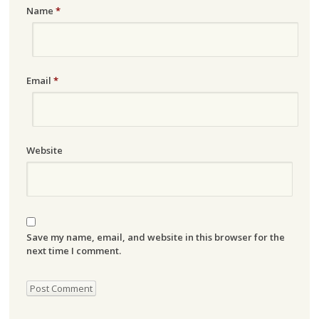
Name
*
Email
*
Website
Save my name, email, and website in this browser for the
next time I comment.