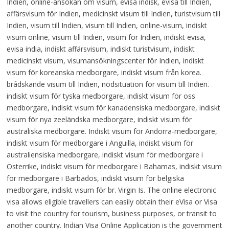
Indien, online-ansökan om visum, evisa indisk, evisa till Indien,
affärsvisum för Indien, medicinskt visum till Indien, turistvisum till
Indien, visum till Indien, visum till Indien, online-visum, indiskt
visum online, visum till Indien, visum för Indien, indiskt evisa,
evisa india, indiskt affärsvisum, indiskt turistvisum, indiskt
medicinskt visum, visumansökningscenter för Indien, indiskt
visum för koreanska medborgare, indiskt visum från korea.
brådskande visum till Indien, nödsituation för visum till Indien.
indiskt visum för tyska medborgare, indiskt visum för oss
medborgare, indiskt visum för kanadensiska medborgare, indiskt
visum för nya zeeländska medborgare, indiskt visum för
australiska medborgare. Indiskt visum för Andorra-medborgare,
indiskt visum för medborgare i Anguilla, indiskt visum för
australiensiska medborgare, indiskt visum för medborgare i
Österrike, indiskt visum för medborgare i Bahamas, indiskt visum
för medborgare i Barbados, indiskt visum för belgiska
medborgare, indiskt visum för br. Virgin Is. The online electronic
visa allows eligible travellers can easily obtain their eVisa or Visa
to visit the country for tourism, business purposes, or transit to
another country. Indian Visa Online Application is the government