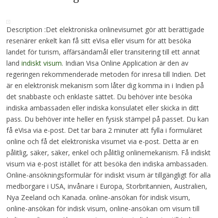
Description :Det elektroniska onlinevisumet gör att berättigade
resenärer enkelt kan få sitt eVisa eller visum för att besöka
landet för turism, affärsändamål eller transitering till ett annat
land
indiskt visum
. Indian Visa Online Application är den av
regeringen rekommenderade metoden för inresa till Indien. Det
är en elektronisk mekanism som låter dig komma in i Indien på
det snabbaste och enklaste sättet. Du behöver inte besöka
indiska ambassaden eller indiska konsulatet eller skicka in ditt
pass. Du behöver inte heller en fysisk stämpel på passet. Du kan
få eVisa via e-post. Det tar bara 2 minuter att fylla i formuläret
online och få det elektroniska visumet via e-post. Detta är en
pålitlig, säker, säker, enkel och pålitlig onlinemekanism. Få indiskt
visum via e-post istället för att besöka den indiska ambassaden.
Online-ansökningsformulär för indiskt visum är tillgängligt för alla
medborgare i USA, invånare i Europa, Storbritannien, Australien,
Nya Zeeland och Kanada. online-ansökan för indisk visum,
online-ansökan för indisk visum, online-ansökan om visum till