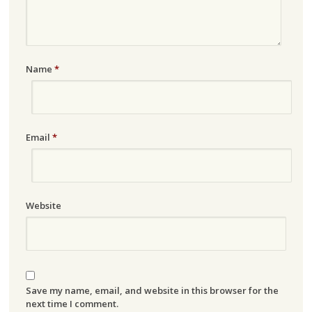
Name
*
Email
*
Website
Save my name, email, and website in this browser for the
next time I comment.