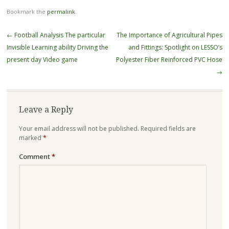
Bookmark the
permalink
.
Post
←
Football Analysis The particular
The Importance of Agricultural Pipes
navigation
Invisible Learning ability Driving the
and Fittings: Spotlight on LESSO’s
present day Video game
Polyester Fiber Reinforced PVC Hose
→
Leave a Reply
Your email address will not be published.
Required fields are
marked
*
Comment
*