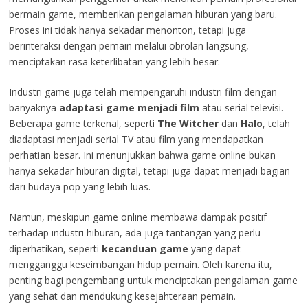
bermain game, memberikan pengalaman hiburan yang baru.
Proses ini tidak hanya sekadar menonton, tetapi juga
berinteraksi dengan pemain melalui obrolan langsung,
menciptakan rasa keterlibatan yang lebih besar.
Industri game juga telah mempengaruhi industri film dengan
banyaknya
adaptasi game menjadi film
atau serial televisi.
Beberapa game terkenal, seperti
The Witcher
dan
Halo
, telah
diadaptasi menjadi serial TV atau film yang mendapatkan
perhatian besar. Ini menunjukkan bahwa game online bukan
hanya sekadar hiburan digital, tetapi juga dapat menjadi bagian
dari budaya pop yang lebih luas.
Namun, meskipun game online membawa dampak positif
terhadap industri hiburan, ada juga tantangan yang perlu
diperhatikan, seperti
kecanduan game
yang dapat
mengganggu keseimbangan hidup pemain. Oleh karena itu,
penting bagi pengembang untuk menciptakan pengalaman game
yang sehat dan mendukung kesejahteraan pemain.