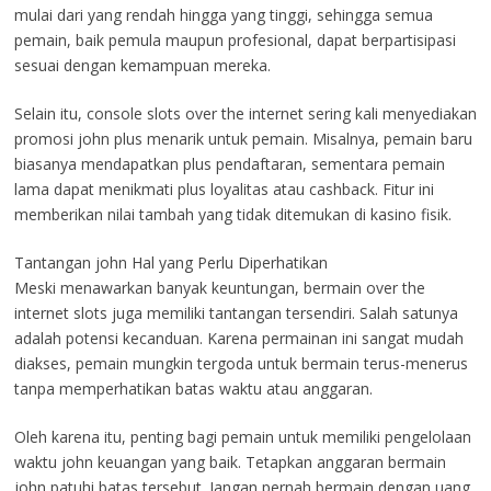
mulai dari yang rendah hingga yang tinggi, sehingga semua
pemain, baik pemula maupun profesional, dapat berpartisipasi
sesuai dengan kemampuan mereka.
Selain itu, console slots over the internet sering kali menyediakan
promosi john plus menarik untuk pemain. Misalnya, pemain baru
biasanya mendapatkan plus pendaftaran, sementara pemain
lama dapat menikmati plus loyalitas atau cashback. Fitur ini
memberikan nilai tambah yang tidak ditemukan di kasino fisik.
Tantangan john Hal yang Perlu Diperhatikan
Meski menawarkan banyak keuntungan, bermain over the
internet slots juga memiliki tantangan tersendiri. Salah satunya
adalah potensi kecanduan. Karena permainan ini sangat mudah
diakses, pemain mungkin tergoda untuk bermain terus-menerus
tanpa memperhatikan batas waktu atau anggaran.
Oleh karena itu, penting bagi pemain untuk memiliki pengelolaan
waktu john keuangan yang baik. Tetapkan anggaran bermain
john patuhi batas tersebut. Jangan pernah bermain dengan uang