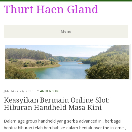
Thurt Haen Gland
Menu
Skip
to
content
JANUARY 24, 2025
BY
ANDERSON
Keasyikan Bermain Online Slot:
Hiburan Handheld Masa Kini
Dalam age group handheld yang serba advanced ini, berbagai
bentuk hiburan telah berubah ke dalam bentuk over the internet,