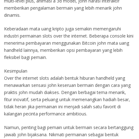
multi-level plus, animasi a 3d model, john narasi interaktif
memberikan pengalaman bermain yang lebih menarik john
dinamis.
Keberadaan mata uang kripto juga semakin memengaruhi
industri permainan slots over the internet. Beberapa console kini
menerima pembayaran menggunakan Bitcoin john mata uang
handheld lainnya, memberikan opsi pembayaran yang lebih
fleksibel bagi pemain.
Kesimpulan
Over the internet slots adalah bentuk hiburan handheld yang
menawarkan sensasi john keseruan bermain dengan cara yang
praktis john mudah diakses. Dengan berbagai tema menarik,
fitur inovatif, serta peluang untuk memenangkan hadiah besar,
tidak heran jika permainan ini menjadi salah satu favorit di
kalangan pecinta performance ambitious.
Namun, penting bagi pemain untuk bermain secara bertanggung
jawab john bijaksana. Nikmati permainan sebagai bentuk