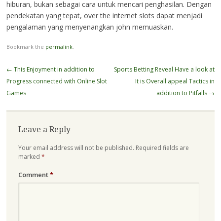
hiburan, bukan sebagai cara untuk mencari penghasilan. Dengan
pendekatan yang tepat, over the internet slots dapat menjadi
pengalaman yang menyenangkan john memuaskan.
Bookmark the
permalink
.
Post
←
This Enjoyment in addition to
Sports Betting Reveal Have a look at
navigation
Progress connected with Online Slot
It is Overall appeal Tactics in
Games
addition to Pitfalls
→
Leave a Reply
Your email address will not be published.
Required fields are
marked
*
Comment
*