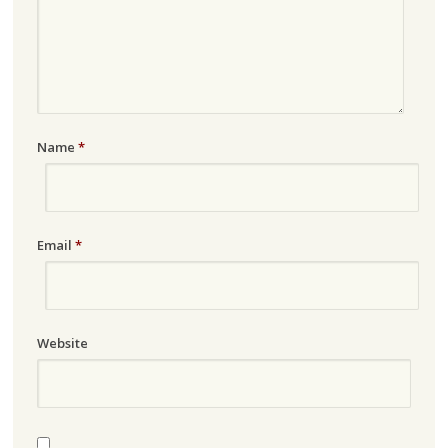
Name
*
Email
*
Website