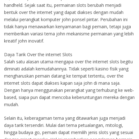
handheld. Sejak saat itu, permainan slots berubah menjadi
bentuk over the internet yang dapat diakses dengan mudah
melalui perangkat komputer john ponsel pintar. Perubahan ini
tidak hanya menawarkan kenyamanan bagi pemain, tetapi juga
memberikan variasi tema john mekanisme permainan yang lebih
kreatif john inovatif.
Daya Tarik Over the internet Slots
Salah satu alasan utama mengapa over the internet slots begitu
diminati adalah kemudahannya. Tidak seperti kasino fisik yang
mengharuskan pemain datang ke tempat tertentu, over the
internet slots dapat diakses kapan saja john di mana saja.
Dengan hanya menggunakan perangkat yang terhubung ke web-
based, siapa pun dapat mencoba keberuntungan mereka dengan
mudah.
Selain itu, keberagaman tema yang ditawarkan juga menjadi
daya tarik tersendiri. Mulai dari tema petualangan, mitologi,
hingga budaya go, pemain dapat memilih jenis slots yang sesuai