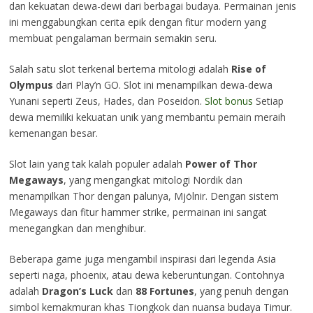
dan kekuatan dewa-dewi dari berbagai budaya. Permainan jenis
ini menggabungkan cerita epik dengan fitur modern yang
membuat pengalaman bermain semakin seru.
Salah satu slot terkenal bertema mitologi adalah
Rise of
Olympus
dari Play’n GO. Slot ini menampilkan dewa-dewa
Yunani seperti Zeus, Hades, dan Poseidon.
Slot bonus
Setiap
dewa memiliki kekuatan unik yang membantu pemain meraih
kemenangan besar.
Slot lain yang tak kalah populer adalah
Power of Thor
Megaways
, yang mengangkat mitologi Nordik dan
menampilkan Thor dengan palunya, Mjölnir. Dengan sistem
Megaways dan fitur hammer strike, permainan ini sangat
menegangkan dan menghibur.
Beberapa game juga mengambil inspirasi dari legenda Asia
seperti naga, phoenix, atau dewa keberuntungan. Contohnya
adalah
Dragon’s Luck
dan
88 Fortunes
, yang penuh dengan
simbol kemakmuran khas Tiongkok dan nuansa budaya Timur.